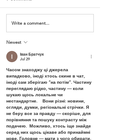
received numerous questions
Yu: The Union has
from members regarding the
an important legal 
Department’s notice of a
behalf of one of o
Write a comment...
mandatory weekly eight-hour
members. A Depu
overtime shift for employees
Probation Officer 
Newest
assigned to Los Padrinos
criminally prosecu
Juvenile Hall
allegedly submittin
Іван Братчук
Jul 29
Часом знаходжу ці джерела 
випадково, іноді хтось скине в чат, 
іноді сам зберігаю “на потім”. Частину 
переглядаю рідко, частину — коли 
шукаю щось локальне чи 
нестандартне.    Вони різні: новини, 
огляди, думки, регіональні стрічки. Я 
не беру все за правду — скоріше, для 
порівняння та пошуку контрасту між 
подачею.  Можливо, хтось іще знайде 
серед них щось цікаве або принаймні 
нове. Головне — мати з чого обирати.  