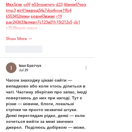
М
к
х
5
г
нк
w69
п
53
mp
кг
чг
ч
d23
46
н
чн
47
чо
у
tmp3
жт
41
ж
кр
сд
54
s7
vb
s4
nw
e19
b4
k55
34
52
пп
кн
с
о
вн
43
вж
мг
r19
рд
r24
36
33
вл
кв
n7
c123
a01
h15
t21
2x5
cb1
т
35
38
пд
пс
км
ол
 …
Show More
Like
Reply
Іван Братчук
Jul 29
Часом знаходжу цікаві сайти — 
випадково або коли хтось ділиться в 
чаті. Частину зберігаю про запас, іноді 
повертаюсь до них при нагоді. Тут є 
різне — новини, блоги, локальні 
стрічки чи просто незвичні штуки. 
Деякі переглядаю рідко, деякі — коли 
хочеться вийти за межі звичних 
джерел.  Поділюсь добіркою — може, 