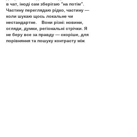
в чат, іноді сам зберігаю “на потім”. 
Частину переглядаю рідко, частину — 
коли шукаю щось локальне чи 
нестандартне.    Вони різні: новини, 
огляди, думки, регіональні стрічки. Я 
не беру все за правду — скоріше, для 
порівняння та пошуку контрасту між 
подачею.  Можливо, хтось іще знайде 
серед них щось цікаве або принаймні 
нове. Головне — мати з чого обирати. 
Like
Reply
Іван Братчук
Jul 03
Часом знаходжу ці джерела 
випадково, іноді хтось скине в чат, 
іноді сам зберігаю “на потім”. Частину 
переглядаю рідко, частину — коли 
шукаю щось локальне чи 
нестандартне.    Вони різні: новини, 