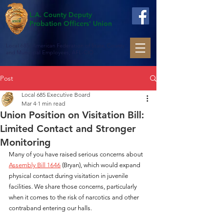
L.A. County Deputy
Probation Officers' Union
Local 685, American Federation of State, County
and Municipal Employees, AFL-CIO
Post
Local 685 Executive Board
Mar 4
1 min read
Union Position on Visitation Bill:
Limited Contact and Stronger
Monitoring
Many of you have raised serious concerns about 
Assembly Bill 1646
 (Bryan), which would expand 
physical contact during visitation in juvenile 
facilities. We share those concerns, particularly 
when it comes to the risk of narcotics and other 
contraband entering our halls.