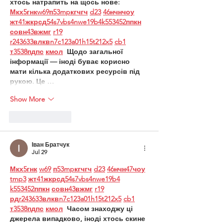
хтось натрапить на щось нове:  
М
к
х
5
г
нк
w69
п
53
mp
кг
чг
ч
d23
46
н
чн
чо
у
жт
41
ж
кр
сд
54
s7
vb
s4
nw
e19
b4
k55
34
52
пп
кн
с
о
вн
43
вж
мг
r19
r24
36
33
вл
кв
n7
c123
a01
h15
t21
2x5
cb1
т
35
38
пд
пс
км
ол
  Щодо загальної 
інформації — іноді буває корисно 
мати кілька додаткових ресурсів під 
рукою. Це …
Show More
Like
Reply
Іван Братчук
Jul 29
М
к
х
5
г
нк
w69
п
53
mp
кг
чг
ч
d23
46
н
чн
47
чо
у
tmp3
жт
41
ж
кр
сд
54
s7
vb
s4
nw
e19
b4
k55
34
52
пп
кн
с
о
вн
43
вж
мг
r19
рд
r24
36
33
вл
кв
n7
c123
a01
h15
t21
2x5
cb1
т
35
38
пд
пс
км
ол
  Часом знаходжу ці 
джерела випадково, іноді хтось скине 